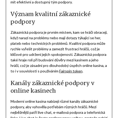
mít efektivní a dostupný tým podpory.
Význam kvalitní zákaznické
podpory
Zákaznická podpora je prvním místem, kam se hráči obracejí,
když narazí na problémy nebo mají dotazy týkající se her,
plateb nebo technických problémů. Kvalitní podpora může
rychle vyřešit problémy a zamezit frustraci hráčů, což je
klíčové pro udržení jejich spokojenosti. Zákaznická podpora
také hraje roli při budování důvěry mezi kasinem a jeho
hráči, což je zásadní pro dlouhodobý úspěch online kasina, a
to i v souvislosti s používáním
Fairspin token
.
Kanály zákaznické podpory v
online kasinech
Moderní online kasina nabízejí různé kanály zákaznické
podpory, aby vyhověla potřebám různých hráčů. Mezi
nejběžnější patří live chat, e-mailová podpora a telefonická
linka. Live chat je často preferovanou volbou, protože nabízí